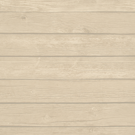
Aqui na minha casa
Noit
Armas brancas (Tiririca e Tucum e
Navalha)
O 
Autor : Macaco Preto (Abada)
Autor 
Aruandê (zumbi foi guerreiro)
O mol
Autor : Mestre 
Bahia de outrora
Autor : Mestre Mão Branca (Capoeira
O negro, can
Gerais)
Autor : Cobra 
Balança o corpo sinha
O pé passou 
Balança que pesa ouro
O que 
Autor : Mestre Pernalonga
O som
Beriba e pau, e pau
Autor 
Berimbau chamou você
O valo
Autor : Instrutor Morcego (Capoeira
Autor :
Luanda)
Oi sim sim 