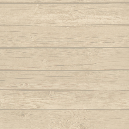
Folha seca
Vem j
Autor : Mestre 
Hoje eu tava pensando em casa
Autor : Professor Pretinho
Vento
Autor 
Hoje me leva o coração pra Bahia
Autor : Graduado Voador (Capoeira Nagô)
Vou no b
Hoje tem capoeira aiá
Iê meu berimbau
Autor : Instrutor Saracuru (Capoeira Brasil)
La na Bahia côco de dendê
Lembra de Bimba
Autor : Graduado Voador (Capoeira Nago)