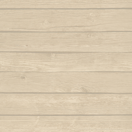
Samba lê 
Dendê
São b
Dende mare
São bento
Dona Maria como vai você
Saudade d
E caminhador
Autor : Boa 
Autor : Mestre Ramos (Senzala)
Saudad
E da nossa cor
Autor : Mestre 
E e e Viola
Se eu 
Autor : Mestre Kim
Mestre Vagalu
E hoje tem capoeira
Sentiment
Autor : Mestre Camisa (Abada)
Ser Capoe
E la la eh la eh la
Autor : Mestre Esquilo
E marinheiro