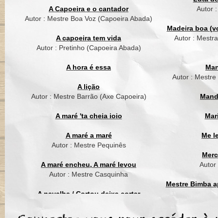
Aruanda aruandé, ar
A Capoeira e o cantador
Autor 
Aruanda aruandé, a
Autor : Mestre Boa Voz (Capoeira Abada)
Madeira boa (vo
Zumbi foi guerreiro
A capoeira tem vida
Autor : Mestr
Grande lider brasileir
Autor : Pretinho (Capoeira Abada)
Hoje é o cabeça
Dos grandes Mestres 
A hora é essa
Man
Autor : Mestre
Aruanda aruandé, ar
A lição
Aruanda aruandé, a
Autor : Mestre Barrão (Axe Capoeira)
Mand
A maré 'ta cheia ioio
Mar
A maré a maré
Me l
Autor : Mestre Pequinês
Merc
A maré encheu, A maré levou
Autor
Autor : Mestre Casquinha
Mestre Bimba ap
A navalha / Cortou deixa cortar
Autor : Mestre Suassuna (Grupo Cordão
Mest
de Ouro)