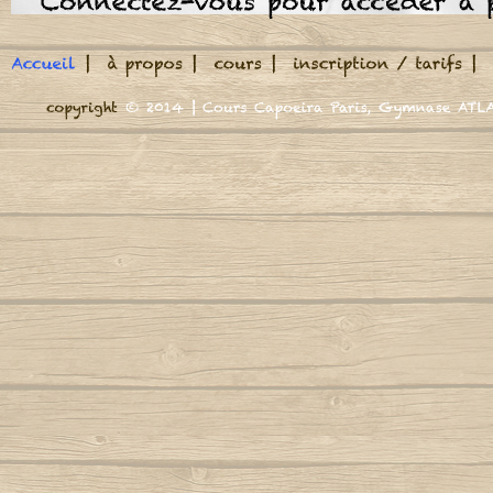
Meu Berimbau
A roda jà começou
M
A volta do mundo, é como a maré
Autor
Adeus adeus (Boa viagem)
M
Autor : Mestre Marrom
Autor : CM Casq
Cord
Africa se uniu
Mund
Agora Sim Que Mataram O Meu Besouro
Autor : Mestre
Autor : Mestre Jogo De Dentro
N
Aidé, negra africana
Autor : Professor Marquinho Coreba
Nega n
(Capoeira Gerais)
Autor : Mestre
Além-mar
Nego n
Autor : Mestre S
Amor
Autor : Graduado Voador (Capoeira Nagô)
N
Autor : 