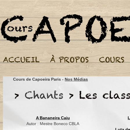
Cours de Capoeira Par
Cours de Capoeira Paris -
Nos Médias
Aruanda aruandé, ar
Aruanda aruandé, a
Negro trabalhava
Pela dor da escravid
Hoje o negro é forte
A Bananeira Caiu
L
Feito de imaginação
Autor : Mestre Boneco CBLA
Luta d