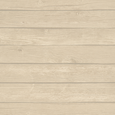
Autor : Formado Cigano
Quando eu
Auteur : Mestr
Capoeira de Angola
Autor : Mestre Charm
Quando meu mes
Capoeira de verdade
Autor : Professor Fanho (Capoeira Brasil)
Que pr
Marq
Capoeira é Beleza
Autor : Mestre Matias
Quem nunc
Autor : 
Capoeirando
Autor : Mestre Espirrinho
Quem 
Autor :
Catarina, meu amor
Autor : Mestre Mão Branca
Rainha do 
Autor : Profe
Cor de misterio
(Cap
Autor : Mestre Mão Branca (Capoeira
Gerais)
Ro
Cordão de ouro é Besouro Manganga
Roda
Autor : Mestre Mão Branca