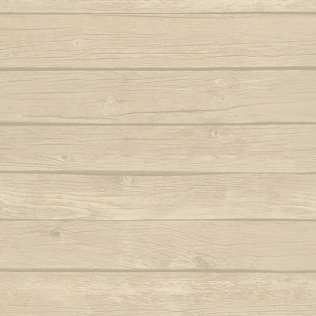
Autor : Fala Mansa (Capoeira Abada)
S
Eh Bahia
Autor : Mestre
Autor : Mestre Boneco Canta
Sinto 
Ela e linda a Capoeira
Autor : Mestr
Autor : Mestre Capu
Ela te chama (Capoeira vem)
Sou Capoei
Autor : Contra-Mestre Chicão
Sou
Eu acabei de chegar trazendo dendê
Sou movi
Eu quero voltar
Autor : Mestre 
Autor : Faisca (Grupo Candeias)
Tin tin
Eu vou tambem, eu vou pro mar
Autor : Lagarto (Grupo Camangula)
Tris
Autor : 
Familia de ouro
Autor : Mestre Chicote (Cordão de Ouro
Va
Paris)
Autor