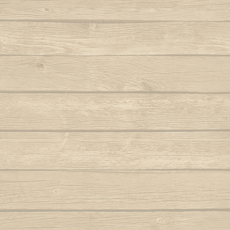
Berimbau de Bimba
Autor : Mestre Elias
Ola ola é
Berimbau falou
Para
Autor : Graduado Voador (Capoeira Nagô)
Joyeu
Berimbau mandou se benzer
P
Autor : Boa Voz (Abada)
Autor : C
Berimbau tocou
P
Autor : 
Cade meu espinho de laranjeira
Autor : Profesor Pretinho (Abada)
Po
Autor : Mestre 
Camafeu (Samba no mar)
Pra jogar aq
Capineiro de ioiô
Música: Contra-
Mest
Capoeira a mais bela é você
Autor : Mestre Torneiro Cantando
Aut
Capoeira da Africa