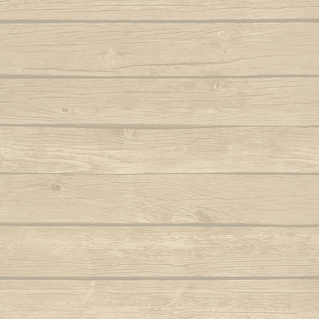
Samba lê 
Dendê
São b
Dende mare
São bento
Dona Maria como vai você
Saudade d
E caminhador
Autor : Boa 
Autor : Mestre Ramos (Senzala)
Saudad
E da nossa cor
Autor : Mestre 
E e e Viola
Se eu 
Autor : Mestre Kim
Mestre Vagalu
E hoje tem capoeira
Sentiment
Autor : Mestre Camisa (Abada)
Ser Capoe
E la la eh la eh la
Autor : Mestre Esquilo
E marinheiro