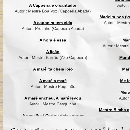
Falou, la nos tempos
A Capoeira e o cantador
Autor 
Falou, hoje se escut
Autor : Mestre Boa Voz (Capoeira Abada)
Madeira boa (vo
O negro que sofria n
A capoeira tem vida
Autor : Mestr
Trabalhava na fazenda
Autor : Pretinho (Capoeira Abada)
E um dia ele escutou
Era zumbi dos palma
A hora é essa
Man
Foi ele quem libertou
Autor : Mestre
Hoje falou...
A lição
Autor : Mestre Barrão (Axe Capoeira)
Mand
Coro
A maré 'ta cheia ioio
Mar
Berimbau ajudava os
La no tempo, la no t
A maré a maré
Me l
Se escutava o toque 
Autor : Mestre Pequinês
Quando a policia seg
Merc
Hoje falou
A maré encheu, A maré levou
Autor
Autor : Mestre Casquinha
Coro
Mestre Bimba ap
A navalha / Cortou deixa cortar
Manuel foi o mestre r
Autor : Mestre Suassuna (Grupo Cordão
Mest
Criador da arte da reg
de Ouro)
Hoje em dia, seu nom