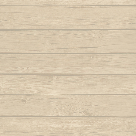
Autor : Fala Mansa (Capoeira Abada)
S
Eh Bahia
Autor : Mestre
Autor : Mestre Boneco Canta
Sinto 
Ela e linda a Capoeira
Autor : Mestr
Autor : Mestre Capu
Ela te chama (Capoeira vem)
Sou Capoei
Autor : Contra-Mestre Chicão
Sou
Eu acabei de chegar trazendo dendê
Sou movi
Eu quero voltar
Autor : Mestre 
Autor : Faisca (Grupo Candeias)
Tin tin
Eu vou tambem, eu vou pro mar
Autor : Lagarto (Grupo Camangula)
Tris
Autor : 
Familia de ouro
Autor : Mestre Chicote (Cordão de Ouro
Va
Paris)
Autor