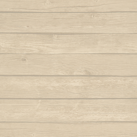
Autor : Formado Cigano
Quando eu
Auteur : Mestr
*Senzala : Campemen
Capoeira de Angola
**Cavalaria : "cavaler
Autor : Mestre Charm
prévenir de l'arrivée d
Quando meu mes
Capoeira de verdade
Autor : Professor Fanho (Capoeira Brasil)
Que pr
Marq
Capoeira é Beleza
Autor : Mestre Matias
Quem nunc
Autor : 
Capoeirando
Autor : Mestre Espirrinho
Quem 
Autor :
Catarina, meu amor
Autor : Mestre Mão Branca
Rainha do 
Autor : Profe
Cor de misterio
(Cap
Autor : Mestre Mão Branca (Capoeira
Gerais)
Ro
Cordão de ouro é Besouro Manganga
Roda
Autor : Mestre Mão Branca