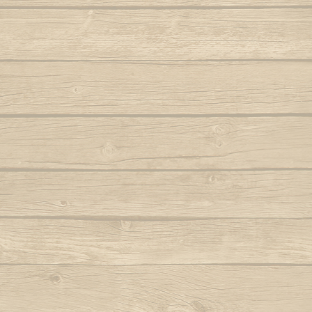
Folha seca
Vem j
Autor : Mestre 
Hoje eu tava pensando em casa
Autor : Professor Pretinho
Vento
Autor 
Hoje me leva o coração pra Bahia
Autor : Graduado Voador (Capoeira Nagô)
Vou no b
Hoje tem capoeira aiá
Iê meu berimbau
Autor : Instrutor Saracuru (Capoeira Brasil)
La na Bahia côco de dendê
Lembra de Bimba
Autor : Graduado Voador (Capoeira Nago)