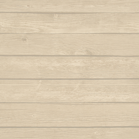
Berimbau de Bimba
Refrain
Autor : Mestre Elias
Ola ola é
Totonho de maré
Berimbau falou
Para
Fut un grand joueur
Autor : Graduado Voador (Capoeira Nagô)
Joyeu
L'onde balance le ba
Tout comme Totonho 
Berimbau mandou se benzer
P
Dendê de maré, den
Autor : Boa Voz (Abada)
Autor : C
Refrain
Berimbau tocou
P
Autor : 
Tire, tire, emmène, 
Cade meu espinho de laranjeira
Sors le filet de la mer
Autor : Profesor Pretinho (Abada)
Po
Si tu es un pêcheur
Autor : Mestre 
Tu ne manqueras pas
Camafeu (Samba no mar)
Dendê de maré, den
Pra jogar aq
Capineiro de ioiô
Música: Contra-
Refrain
Mest
Capoeira a mais bela é você
C'est la pleine lune
Autor : Mestre Torneiro Cantando
Le pêcheur revient de
Aut
Ca va festoyer au vil
Capoeira da Africa
Le capoeiriste va jou