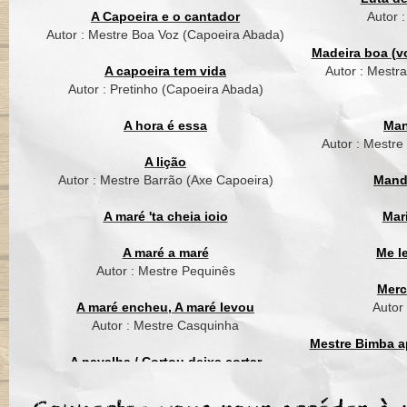
Dende de mare dend
A Capoeira e o cantador
Autor 
Autor : Mestre Boa Voz (Capoeira Abada)
Oh Dende, dende m
Madeira boa (vo
Oh Dende, dende ma
A capoeira tem vida
Autor : Mestr
Autor : Pretinho (Capoeira Abada)
Bahiana prepare o pe
Pescador trosse do m
A hora é essa
Man
Põe tempero na muq
Autor : Mestre
Dendê não pode falta
A lição
Dende de mare dend
Autor : Mestre Barrão (Axe Capoeira)
Mand
Oh Dende, dende m
A maré 'ta cheia ioio
Mar
Oh Dende, dende ma
A maré a maré
Me l
O Totonho de maré
Autor : Mestre Pequinês
Foi um grande jogad
Merc
A onda balança o bar
A maré encheu, A maré levou
Autor
Como o Totonho bala
Autor : Mestre Casquinha
Dende de mare dend
Mestre Bimba ap
A navalha / Cortou deixa cortar
Oh Dende, dende m
Autor : Mestre Suassuna (Grupo Cordão
Mest
Oh Dende, dende ma
de Ouro)