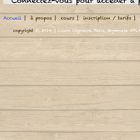
Meu Berimbau
Puxa puxa leva leva
A roda jà começou
Puxa rede do mar
M
Se fo um bom pescad
A volta do mundo, é como a maré
Autor
O peixe não vai faltar,
Dende de mare dend
Adeus adeus (Boa viagem)
M
Autor : Mestre Marrom
Autor : CM Casq
Oh Dende, dende m
Cord
Oh Dende, dende ma
Africa se uniu
Mund
É noite de lua cheia
Agora Sim Que Mataram O Meu Besouro
Autor : Mestre
Pescador volta do ma
Autor : Mestre Jogo De Dentro
Vai ter festa na aldeia
N
Capoeira vai jogar,
Aidé, negra africana
Dende de mare dend
Autor : Professor Marquinho Coreba
Nega n
(Capoeira Gerais)
Autor : Mestre
Oh Dende, dende m
Oh Dende, dende ma
Além-mar
Nego n
Autor : Mestre S
Amor
Autor : Graduado Voador (Capoeira Nagô)
N
Autor : 