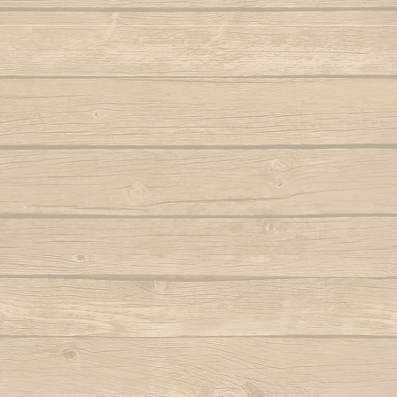
Folha seca
Vem j
Autor : Mestre 
Hoje eu tava pensando em casa
Autor : Professor Pretinho
Vento
Autor 
Hoje me leva o coração pra Bahia
Autor : Graduado Voador (Capoeira Nagô)
Vou no b
Hoje tem capoeira aiá
Iê meu berimbau
Autor : Instrutor Saracuru (Capoeira Brasil)
La na Bahia côco de dendê
Lembra de Bimba
Autor : Graduado Voador (Capoeira Nago)