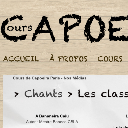
Cours de Capoeira Par
Oh Dende, dende ma
Oh Dende, dende ma
Cours de Capoeira Paris -
Nos Médias
Oh Dende, dende m
Oh Dende, dende m
Pescador já vai pro 
Foi de encontro à ma
A Bananeira Caiu
L
Procurar o peixe bom
Autor : Mestre Boneco CBLA
Conforme a bahiana 
Luta d