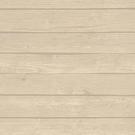
Samba lê 
Dendê
São b
Dende mare
São bento
Dona Maria como vai você
Saudade d
E caminhador
Autor : Boa 
Autor : Mestre Ramos (Senzala)
Saudad
E da nossa cor
Autor : Mestre 
E e e Viola
Se eu 
Autor : Mestre Kim
Mestre Vagalu
E hoje tem capoeira
Sentiment
Autor : Mestre Camisa (Abada)
Ser Capoe
E la la eh la eh la
Autor : Mestre Esquilo
E marinheiro