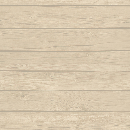
Autor : Fala Mansa (Capoeira Abada)
S
Eh Bahia
Autor : Mestre
Autor : Mestre Boneco Canta
Sinto 
Ela e linda a Capoeira
Autor : Mestr
Autor : Mestre Capu
Ela te chama (Capoeira vem)
Sou Capoei
Autor : Contra-Mestre Chicão
Sou
Eu acabei de chegar trazendo dendê
Sou movi
Eu quero voltar
Autor : Mestre 
Autor : Faisca (Grupo Candeias)
Tin tin
Eu vou tambem, eu vou pro mar
Autor : Lagarto (Grupo Camangula)
Tris
Autor : 
Familia de ouro
Autor : Mestre Chicote (Cordão de Ouro
Va
Paris)
Autor