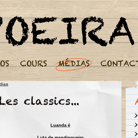
Cours de Capoeira Paris - Nos Médias
dias
Meu berimbau faz tim tim don don
Alegra minha alma, mente e o coração
Luanda é
Mon berimbau fait tim tim don don
Il réjouit mon âme, l'esprit et le coeur
Luta de mandingueiro