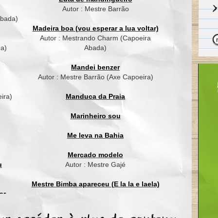
Autor : Mestre Barrão
Abada)
Madeira boa (vou esperar a lua voltar)
Autor : Mestrando Charm (Capoeira
da)
Abada)
Mandei benzer
Autor : Mestre Barrão (Axe Capoeira)
ira)
Manduca da Praia
Marinheiro sou
Me leva na Bahia
Mercado modelo
u
Autor : Mestre Gajé
Mestre Bimba apareceu (E la la e laela)
ar
ordão
Mestre Waldemar