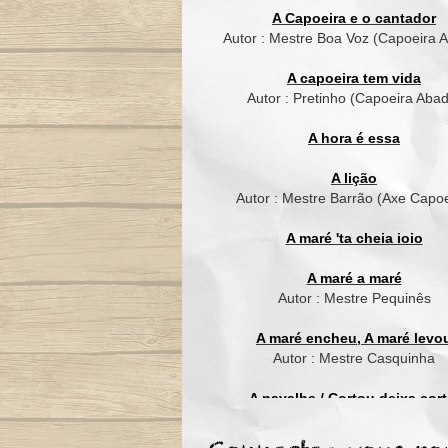
A Capoeira e o cantador
Autor : Mestre Boa Voz (Capoeira 
A capoeira tem vida
Autor : Pretinho (Capoeira Aba
A hora é essa
A lição
Autor : Mestre Barrão (Axe Capoe
A maré 'ta cheia ioio
A maré a maré
Autor : Mestre Pequinês
A maré encheu, A maré levo
Autor : Mestre Casquinha
A navalha / Cortou deixa cort
Autor : Mestre Suassuna (Grupo C
de Ouro)