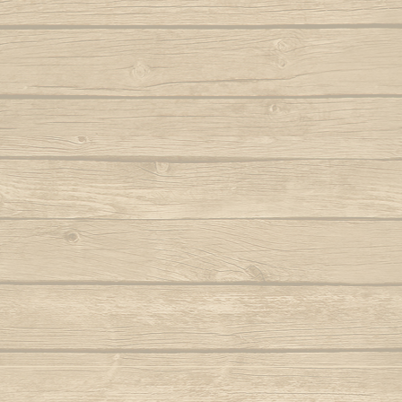
Samba lê 
Dendê
São b
Dende mare
São bento
Dona Maria como vai você
Saudade d
E caminhador
Autor : Boa 
Autor : Mestre Ramos (Senzala)
Saudad
E da nossa cor
Autor : Mestre 
E e e Viola
Se eu 
Autor : Mestre Kim
Mestre Vagalu
E hoje tem capoeira
Sentiment
Autor : Mestre Camisa (Abada)
Ser Capoe
E la la eh la eh la
Autor : Mestre Esquilo
E marinheiro