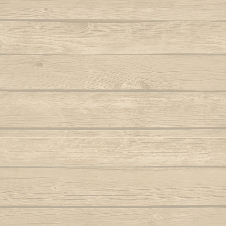
J'entrerais maintenant
Berimbau de Bimba
Je prendrais de Ipê e
Autor : Mestre Elias
Ola ola é
Refrain
Berimbau falou
Para
Autor : Graduado Voador (Capoeira Nagô)
Joyeu
Dans la vieille Afrique
Dans les grandes fête
Berimbau mandou se benzer
P
Le Quijenge dit Imbu
Autor : Boa Voz (Abada)
Autor : C
C'est le berimbau qu
Berimbau tocou
P
Refrain
Autor : 
Cade meu espinho de laranjeira
Autor : Profesor Pretinho (Abada)
Po
*Jequitibà, Massaran
Autor : Mestre 
Il s'agit de bois qui p
Camafeu (Samba no mar)
berimbau
Pra jogar aq
Capineiro de ioiô
Música: Contra-
Mest
Capoeira a mais bela é você
Autor : Mestre Torneiro Cantando
Aut
Capoeira da Africa