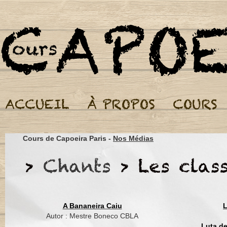
Cours de Capoeira Par
Cours de Capoeira Paris -
Nos Médias
Autor : Mestrando Ch
Eu vou esperar a lua 
Eu quero entrar na m
Eu vou tirar madeira 
pro meu berimbau faz
A Bananeira Caiu
L
Autor : Mestre Boneco CBLA
Eu vou esperar a lua
Luta d