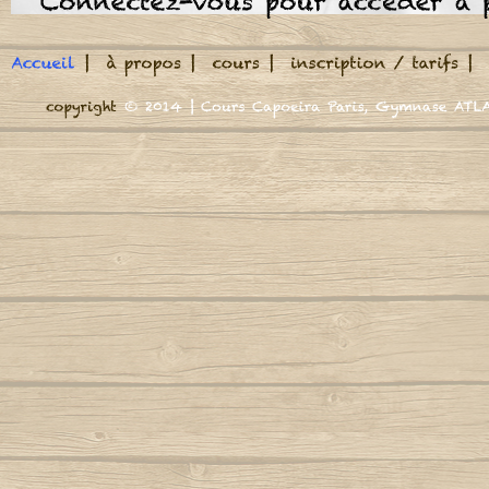
Meu Berimbau
Coro
A roda jà começou
M
Na velha África se u
A volta do mundo, é como a maré
Autor
Nas grandes festas re
O Quijenge no dialet
Adeus adeus (Boa viagem)
M
É o berimbau que co
Autor : Mestre Marrom
Autor : CM Casq
Cord
Coro
Africa se uniu
Mund
Agora Sim Que Mataram O Meu Besouro
Autor : Mestre
Autor : Mestre Jogo De Dentro
N
Aidé, negra africana
Autor : Professor Marquinho Coreba
Nega n
(Capoeira Gerais)
Autor : Mestre
Je vais attendre que 
Além-mar
Nego n
Je veux entrer dans la
Autor : Mestre S
Je vais prendre du bo
Amor
Pour fabriquer mon 
Autor : Graduado Voador (Capoeira Nagô)
N
Autor : 
Je vais attendre que