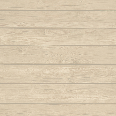
Autor : Formado Cigano
Quando eu
Auteur : Mestr
Capoeira de Angola
Autor : Mestre Charm
Quando meu mes
Capoeira de verdade
Autor : Professor Fanho (Capoeira Brasil)
Que pr
Marq
Capoeira é Beleza
Autor : Mestre Matias
Quem nunc
Autor : 
Capoeirando
Autor : Mestre Espirrinho
Quem 
Autor :
Catarina, meu amor
Autor : Mestre Mão Branca
Rainha do 
Autor : Profe
Cor de misterio
(Cap
Autor : Mestre Mão Branca (Capoeira
Gerais)
Ro
Cordão de ouro é Besouro Manganga
Roda
Autor : Mestre Mão Branca