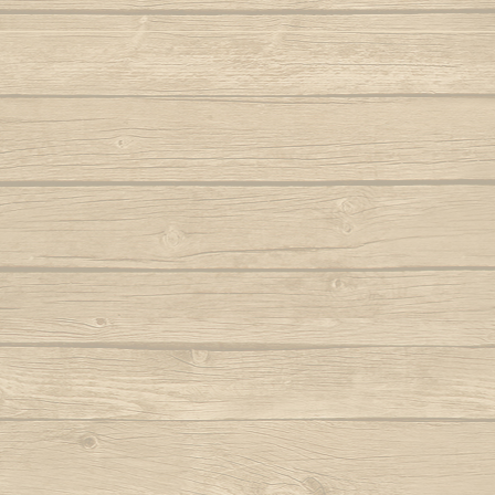
Folha seca
Vem j
Autor : Mestre 
Hoje eu tava pensando em casa
Autor : Professor Pretinho
Vento
Autor 
Hoje me leva o coração pra Bahia
Autor : Graduado Voador (Capoeira Nagô)
Vou no b
Hoje tem capoeira aiá
Iê meu berimbau
Autor : Instrutor Saracuru (Capoeira Brasil)
La na Bahia côco de dendê
Lembra de Bimba
Autor : Graduado Voador (Capoeira Nago)