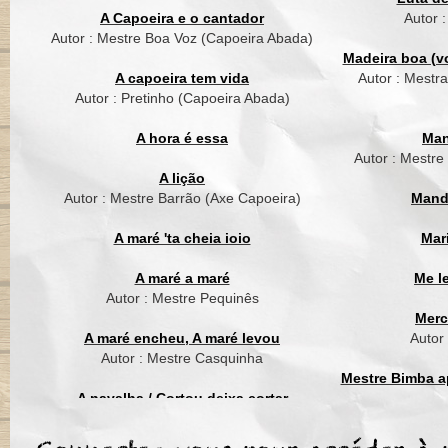
Eu quero entrar na 
A Capoeira e o cantador
Autor 
Eu vou tirar madeir
Autor : Mestre Boa Voz (Capoeira Abada)
pro meu berimbau f
Madeira boa (vo
A capoeira tem vida
Autor : Mestr
Madeira boa é como
Autor : Pretinho (Capoeira Abada)
É difí­cil de encontrar
Amizade eu guardo n
A hora é essa
Man
E da madeira eu faç
Autor : Mestre
A lição
Coro
Autor : Mestre Barrão (Axe Capoeira)
Mand
A noite chega eu ent
A maré 'ta cheia ioio
Mar
Lua clareia para eu p
Jequitibá e Massara
A maré a maré
Me l
O Guatambu eu devo
Autor : Mestre Pequinês
Merc
Coro
A maré encheu, A maré levou
Autor
Autor : Mestre Casquinha
Se Mestre Bimba esti
Mestre Bimba ap
Pra me ensinar escol
A navalha / Cortou deixa cortar
Eu entrava agora na 
Autor : Mestre Suassuna (Grupo Cordão
Mest
Tirava Ipê e Pau-Pere
de Ouro)