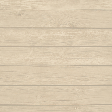
Aqui na minha casa
Je veux entrer dans 
Noit
Je vais prendre du 
Armas brancas (Tiririca e Tucum e
Pour fabriquer mon
Navalha)
O 
Autor : Macaco Preto (Abada)
Autor 
Le bon bois est comme
Aruandê (zumbi foi guerreiro)
O mol
Il est difficile à trouver
Autor : Mestre 
L'amitié je la garde 
Bahia de outrora
Et du bon bois j'en f
Autor : Mestre Mão Branca (Capoeira
O negro, can
Gerais)
Autor : Cobra 
Refrain
Balança o corpo sinha
O pé passou 
Quand la nuit s'install
j'entre dans la forêt
Balança que pesa ouro
O que 
La lune illumine ma 
Autor : Mestre Pernalonga
Jequitibà et Massara
O som
Le Guatambu je dois 
Beriba e pau, e pau
Autor 
Refrain
Berimbau chamou você
O valo
Autor : Instrutor Morcego (Capoeira
Autor :
Si Maître Bimba était 
Luanda)
Pour m'enseigner com
Oi sim sim 