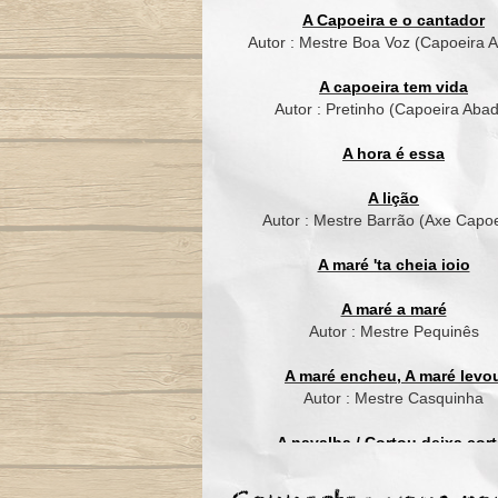
A Capoeira e o cantador
Autor : Mestre Boa Voz (Capoeira 
A capoeira tem vida
Autor : Pretinho (Capoeira Aba
A hora é essa
A lição
Autor : Mestre Barrão (Axe Capoe
A maré 'ta cheia ioio
A maré a maré
Autor : Mestre Pequinês
A maré encheu, A maré levo
Autor : Mestre Casquinha
A navalha / Cortou deixa cort
Autor : Mestre Suassuna (Grupo C
de Ouro)