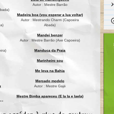
Por issó não teme o périgo
Autor : Mestre Barrão
Lutar contra a escravidão
Abada)
África!
Madeira boa (vou esperar a lua voltar)
Autor : Mestrando Charm (Capoeira
África se uniu
da)
Abada)
Ao meu Brasil
Mandei benzer
Cultura afro brasileira
Autor : Mestre Barrão (Axe Capoeira)
Aprende a plantar macaxeira
Subi o pe de bananeira
ira)
Manduca da Praia
Viver a beleza do amor
Amor que só a natureza
Marinheiro sou
O negro o aroma da mesa
Tempéro que da o sabor
Me leva na Bahia
África!
Mercado modelo
África se uniu
u
Autor : Mestre Gajé
Ao meu Brasil
Mestre Bimba apareceu (E la la e laela)
Negro mulato mameluco
ar
Mistura que deu o Cafuzo
ordão
Mestre Waldemar
Em busca da libertacão