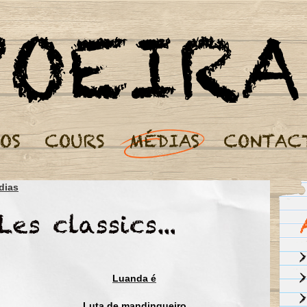
Cours de Capoeira Paris - Nos Médias
dias
África se uniu
Ao meu Brasil
África se uniu
Ao meu Brasil
Mistura de raça e de cor
Luanda é
Mantendo a nossa tradição
Do povo guerreiro e sófrido
Luta de mandingueiro