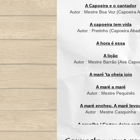
A Capoeira e o cantador
Autor : Mestre Boa Voz (Capoeira 
A capoeira tem vida
Autor : Pretinho (Capoeira Aba
A hora é essa
A lição
Autor : Mestre Barrão (Axe Capoe
A maré 'ta cheia ioio
A maré a maré
Autor : Mestre Pequinês
A maré encheu, A maré levo
Autor : Mestre Casquinha
A navalha / Cortou deixa cort
Autor : Mestre Suassuna (Grupo C
de Ouro)