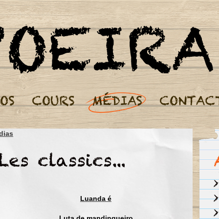
Cours de Capoeira Paris - Nos Médias
dias
Ô simião, simião, simião
Pinto correu com medo do gavião
Ô simião, simião, simião
Pinto correu com medo do gavião
Ô simião, simião, simião
O gavião é um pássaro traiçoeiro,
Luanda é
Quando chega no terreiro,
Pega o pinto que ele quer
Luta de mandingueiro