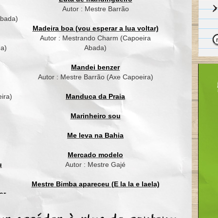
Autor : Mestre Barrão
O gavião é um pássaro traiçoeiro,
Abada)
Quando chega no terreiro,
Madeira boa (vou esperar a lua voltar)
Pega o pinto que ele quer
Autor : Mestrando Charm (Capoeira
da)
Abada)
Até sabiá cantou
Bateu asas e voou
Mandei benzer
Foi morar no Abaeté
Autor : Mestre Barrão (Axe Capoeira)
Até sabiá cantou
ira)
Manduca da Praia
Bateu asas e voou
Foi morar no Abaeté
Marinheiro sou
Me leva na Bahia
Mercado modelo
u
Autor : Mestre Gajé
Mestre Bimba apareceu (E la la e laela)
ar
ordão
Mestre Waldemar