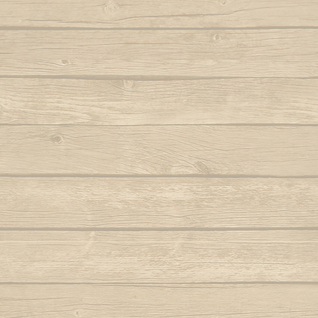
Autor : Formado Cigano
Quando eu
Auteur : Mestr
Capoeira de Angola
Autor : Mestre Charm
Quando meu mes
Capoeira de verdade
Autor : Professor Fanho (Capoeira Brasil)
Que pr
Marq
Capoeira é Beleza
Autor : Mestre Matias
Quem nunc
Autor : 
Capoeirando
Autor : Mestre Espirrinho
Quem 
Autor :
Catarina, meu amor
Autor : Mestre Mão Branca
Rainha do 
Autor : Profe
Cor de misterio
(Cap
Autor : Mestre Mão Branca (Capoeira
Gerais)
Ro
Cordão de ouro é Besouro Manganga
Roda
Autor : Mestre Mão Branca