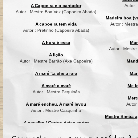
Naõ tem igual
A Capoeira e o cantador
Autor 
Autor : Mestre Boa Voz (Capoeira Abada)
Mestre Waldemar,
Madeira boa (vo
Waldemar da Liber
A capoeira tem vida
Autor : Mestr
Do pero vaz
Autor : Pretinho (Capoeira Abada)
Hoje eu sinto solidão
A hora é essa
Man
Saudade de bater
Autor : Mestre
Dentro do barracão
A lição
Autor : Mestre Barrão (Axe Capoeira)
Mand
Coro
A maré 'ta cheia ioio
Mar
Cantador com coraçã
Vou lembrar seu Wal
A maré a maré
Me l
Waldemar da paixão
Autor : Mestre Pequinês
Merc
Coro
A maré encheu, A maré levou
Autor
Autor : Mestre Casquinha
Mestre Bimba ap
A navalha / Cortou deixa cortar
Autor : Mestre Suassuna (Grupo Cordão
Mest
de Ouro)