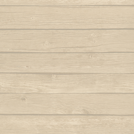
Autor : Fala Mansa (Capoeira Abada)
S
Eh Bahia
Autor : Mestre
Autor : Mestre Boneco Canta
Sinto 
Ela e linda a Capoeira
Autor : Mestr
Autor : Mestre Capu
Ela te chama (Capoeira vem)
Sou Capoei
Autor : Contra-Mestre Chicão
Sou
Eu acabei de chegar trazendo dendê
Sou movi
Eu quero voltar
Autor : Mestre 
Autor : Faisca (Grupo Candeias)
Tin tin
Eu vou tambem, eu vou pro mar
Autor : Lagarto (Grupo Camangula)
Tris
Autor : 
Familia de ouro
Autor : Mestre Chicote (Cordão de Ouro
Va
Paris)
Autor