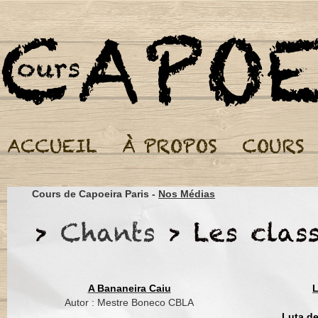
Cours de Capoeira Par
Mestre Waldemar,
Waldemar da Liberd
Cours de Capoeira Paris -
Nos Médias
Do pero vaz
Mestre Waldemar,
Waldemar da Liber
Do pero vaz
A Bananeira Caiu
L
Cantador fenomenal
Autor : Mestre Boneco CBLA
Fabricador de berim
Luta d