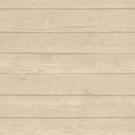
Samba lê 
Dendê
São b
Dende mare
São bento
Dona Maria como vai você
Saudade d
E caminhador
Autor : Boa 
Autor : Mestre Ramos (Senzala)
Saudad
E da nossa cor
Autor : Mestre 
E e e Viola
Se eu 
Autor : Mestre Kim
Mestre Vagalu
E hoje tem capoeira
Sentiment
Autor : Mestre Camisa (Abada)
Ser Capoe
E la la eh la eh la
Autor : Mestre Esquilo
E marinheiro