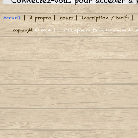
Meu Berimbau
A roda jà começou
M
Maître Waldemar,
A volta do mundo, é como a maré
Autor
Waldemar de "Liberd
De "Pero Vaz"
Adeus adeus (Boa viagem)
M
Autor : Mestre Marrom
Autor : CM Casq
Maître Waldemar,
Cord
Waldemar de "Liber
Africa se uniu
De "Pero Vaz"
Mund
Agora Sim Que Mataram O Meu Besouro
Autor : Mestre
Chanteur phénoména
Autor : Mestre Jogo De Dentro
Fabricant de berimba
N
Sans égal
Aidé, negra africana
Autor : Professor Marquinho Coreba
Nega n
Refrain
(Capoeira Gerais)
Autor : Mestre
Aujourd'hui je sens la
Além-mar
Nego n
La nostalgie de frapp
Autor : Mestre S
Dans la baraque
Amor
Autor : Graduado Voador (Capoeira Nagô)
N
Refrain
Autor : 