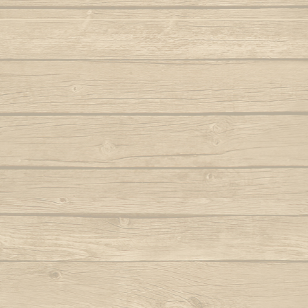
Folha seca
Vem j
Autor : Mestre 
Hoje eu tava pensando em casa
Autor : Professor Pretinho
Vento
Autor 
Hoje me leva o coração pra Bahia
Autor : Graduado Voador (Capoeira Nagô)
Vou no b
Hoje tem capoeira aiá
Iê meu berimbau
Autor : Instrutor Saracuru (Capoeira Brasil)
La na Bahia côco de dendê
Lembra de Bimba
Autor : Graduado Voador (Capoeira Nago)