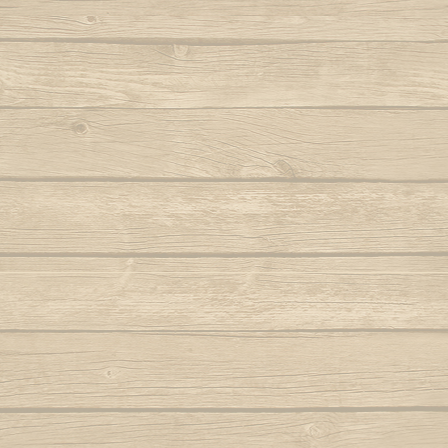
Berimbau de Bimba
Autor : Mestre Elias
Ola ola é
Berimbau falou
Para
Autor : Graduado Voador (Capoeira Nagô)
Joyeu
Berimbau mandou se benzer
P
Autor : Boa Voz (Abada)
Autor : C
Berimbau tocou
P
Autor : 
Cade meu espinho de laranjeira
Autor : Profesor Pretinho (Abada)
Po
Autor : Mestre 
Camafeu (Samba no mar)
Pra jogar aq
Capineiro de ioiô
Música: Contra-
Mest
Capoeira a mais bela é você
Autor : Mestre Torneiro Cantando
Aut
Capoeira da Africa