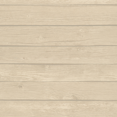
Autor : Fala Mansa (Capoeira Abada)
S
Eh Bahia
Autor : Mestre
Autor : Mestre Boneco Canta
Sinto 
Ela e linda a Capoeira
Autor : Mestr
Autor : Mestre Capu
Ela te chama (Capoeira vem)
Sou Capoei
Autor : Contra-Mestre Chicão
Sou
Eu acabei de chegar trazendo dendê
Sou movi
Eu quero voltar
Autor : Mestre 
Autor : Faisca (Grupo Candeias)
Tin tin
Eu vou tambem, eu vou pro mar
Autor : Lagarto (Grupo Camangula)
Tris
Autor : 
Familia de ouro
Autor : Mestre Chicote (Cordão de Ouro
Va
Paris)
Autor