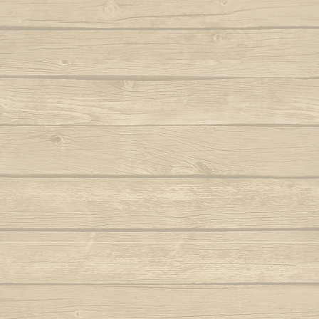
Autor : Formado Cigano
Quando eu
Auteur : Mestr
Capoeira de Angola
Autor : Mestre Charm
Quando meu mes
Capoeira de verdade
Autor : Professor Fanho (Capoeira Brasil)
Que pr
Marq
Capoeira é Beleza
Autor : Mestre Matias
Quem nunc
Autor : 
Capoeirando
Autor : Mestre Espirrinho
Quem 
Autor :
Catarina, meu amor
Autor : Mestre Mão Branca
Rainha do 
Autor : Profe
Cor de misterio
(Cap
Autor : Mestre Mão Branca (Capoeira
Gerais)
Ro
Cordão de ouro é Besouro Manganga
Roda
Autor : Mestre Mão Branca