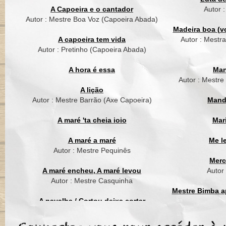
Meu mestre mandou 
A Capoeira e o cantador
Autor 
Capoeira vem
Autor : Mestre Boa Voz (Capoeira Abada)
Madeira boa (vo
Capoeira vai rolar
A capoeira tem vida
Autor : Mestr
Capoeira vem
Autor : Pretinho (Capoeira Abada)
Me chamou pra vadia
A hora é essa
Man
Capoeira vem
Autor : Mestre
A lição
Eh bate palma pra an
Autor : Mestre Barrão (Axe Capoeira)
Mand
Capoeira vem
A maré 'ta cheia ioio
Mar
O lae la la e la
Capoeira vem
A maré a maré
Me l
Autor : Mestre Pequinês
Merc
A maré encheu, A maré levou
Autor
Autor : Mestre Casquinha
Mestre Bimba ap
A navalha / Cortou deixa cortar
Autor : Mestre Suassuna (Grupo Cordão
Mest
de Ouro)
Elle t'appelle