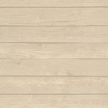
Samba lê 
Dendê
São b
Dende mare
São bento
Dona Maria como vai você
Saudade d
E caminhador
Autor : Boa 
Autor : Mestre Ramos (Senzala)
Saudad
E da nossa cor
Autor : Mestre 
E e e Viola
Se eu 
Autor : Mestre Kim
Mestre Vagalu
E hoje tem capoeira
Sentiment
Autor : Mestre Camisa (Abada)
Ser Capoe
E la la eh la eh la
Autor : Mestre Esquilo
E marinheiro