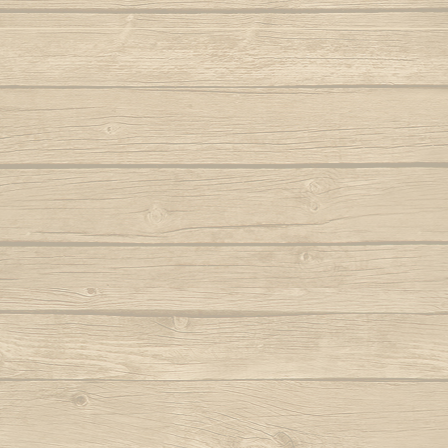
Folha seca
Vem j
Autor : Mestre 
Hoje eu tava pensando em casa
Autor : Professor Pretinho
Vento
Autor 
Hoje me leva o coração pra Bahia
Autor : Graduado Voador (Capoeira Nagô)
Vou no b
Hoje tem capoeira aiá
Iê meu berimbau
Autor : Instrutor Saracuru (Capoeira Brasil)
La na Bahia côco de dendê
Lembra de Bimba
Autor : Graduado Voador (Capoeira Nago)