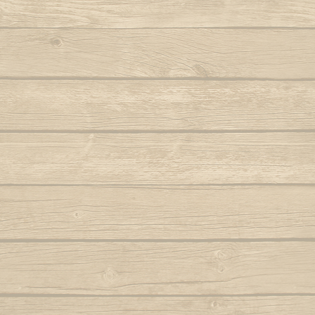
Aqui na minha casa
Noit
Armas brancas (Tiririca e Tucum e
Navalha)
O 
Autor : Macaco Preto (Abada)
Autor 
Aruandê (zumbi foi guerreiro)
O mol
Autor : Mestre 
Bahia de outrora
Autor : Mestre Mão Branca (Capoeira
O negro, can
Gerais)
Autor : Cobra 
Balança o corpo sinha
O pé passou 
Balança que pesa ouro
O que 
Autor : Mestre Pernalonga
O som
Beriba e pau, e pau
Autor 
Berimbau chamou você
O valo
Autor : Instrutor Morcego (Capoeira
Autor :
Luanda)
Oi sim sim 