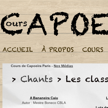
Cours de Capoeira Par
Cours de Capoeira Paris -
Nos Médias
Autor : Contra-Mestre
Ela te chama
Ela te quer
A capoeira encanta
E luta de bater com p
A Bananeira Caiu
L
Capoeira vem
Autor : Mestre Boneco CBLA
Luta d