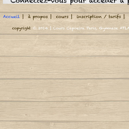
Meu Berimbau
Elle te veut
A roda jà começou
La capoeira magique
M
et le combat avec les
A volta do mundo, é como a maré
Autor
Capoeira vient
Adeus adeus (Boa viagem)
M
Meu mestre mandou 
Autor : Mestre Marrom
Autor : CM Casq
Mon maître a envoyé 
Cord
Capoeira vient
Africa se uniu
Mund
La Capoeira va roule
Agora Sim Que Mataram O Meu Besouro
Autor : Mestre
Capoeira vient
Autor : Mestre Jogo De Dentro
N
Elle m'a appelé à m'
Aidé, negra africana
Capoeira vient
Autor : Professor Marquinho Coreba
Nega n
(Capoeira Gerais)
Autor : Mestre
Eh tape des mains po
Capoeira vient
Além-mar
Nego n
Autor : Mestre S
O lae la la e la
Amor
Capoeira vient
Autor : Graduado Voador (Capoeira Nagô)
N
Autor : 