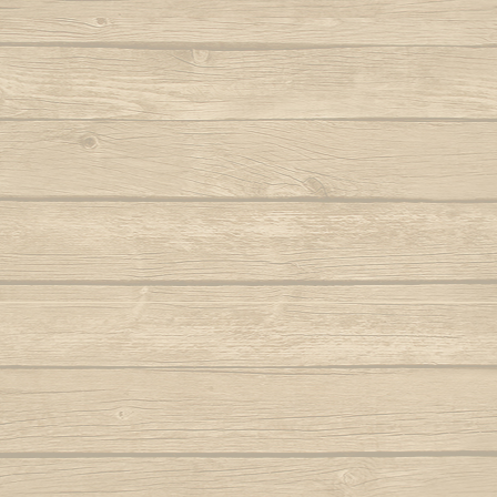
Berimbau de Bimba
Autor : Mestre Elias
Ola ola é
Berimbau falou
Para
Autor : Graduado Voador (Capoeira Nagô)
Joyeu
Berimbau mandou se benzer
P
Autor : Boa Voz (Abada)
Autor : C
Berimbau tocou
P
Autor : 
Cade meu espinho de laranjeira
Autor : Profesor Pretinho (Abada)
Po
Autor : Mestre 
Camafeu (Samba no mar)
Pra jogar aq
Capineiro de ioiô
Música: Contra-
Mest
Capoeira a mais bela é você
Autor : Mestre Torneiro Cantando
Aut
Capoeira da Africa