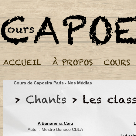
Cours de Capoeira Par
Oh Dende, dende ma
Oh Dende, dende ma
Cours de Capoeira Paris -
Nos Médias
Oh Dende, dende m
Oh Dende, dende m
Pescador já vai pro 
Foi de encontro à ma
A Bananeira Caiu
L
Procurar o peixe bom
Autor : Mestre Boneco CBLA
Conforme a bahiana 
Luta d