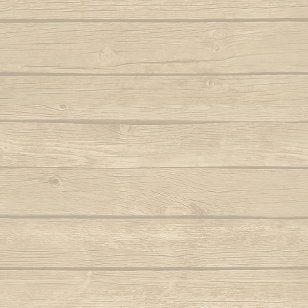
Samba lê 
Dendê
São b
Dende mare
São bento
Dona Maria como vai você
Saudade d
E caminhador
Autor : Boa 
Autor : Mestre Ramos (Senzala)
Saudad
E da nossa cor
Autor : Mestre 
E e e Viola
Se eu 
Autor : Mestre Kim
Mestre Vagalu
E hoje tem capoeira
Sentiment
Autor : Mestre Camisa (Abada)
Ser Capoe
E la la eh la eh la
Autor : Mestre Esquilo
E marinheiro