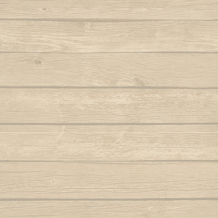
Berimbau de Bimba
Refrain
Autor : Mestre Elias
Ola ola é
Totonho de maré
Berimbau falou
Para
Fut un grand joueur
Autor : Graduado Voador (Capoeira Nagô)
Joyeu
L'onde balance le ba
Tout comme Totonho 
Berimbau mandou se benzer
P
Dendê de maré, den
Autor : Boa Voz (Abada)
Autor : C
Refrain
Berimbau tocou
P
Autor : 
Tire, tire, emmène, 
Cade meu espinho de laranjeira
Sors le filet de la mer
Autor : Profesor Pretinho (Abada)
Po
Si tu es un pêcheur
Autor : Mestre 
Tu ne manqueras pas
Camafeu (Samba no mar)
Dendê de maré, den
Pra jogar aq
Capineiro de ioiô
Música: Contra-
Refrain
Mest
Capoeira a mais bela é você
C'est la pleine lune
Autor : Mestre Torneiro Cantando
Le pêcheur revient de
Aut
Ca va festoyer au vil
Capoeira da Africa
Le capoeiriste va jou