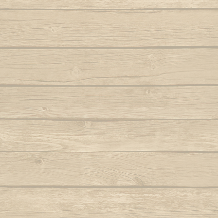
Autor : Fala Mansa (Capoeira Abada)
S
Eh Bahia
Autor : Mestre
Autor : Mestre Boneco Canta
Sinto 
Ela e linda a Capoeira
Autor : Mestr
Autor : Mestre Capu
Ela te chama (Capoeira vem)
Sou Capoei
Autor : Contra-Mestre Chicão
Sou
Eu acabei de chegar trazendo dendê
Sou movi
Eu quero voltar
Autor : Mestre 
Autor : Faisca (Grupo Candeias)
Tin tin
Eu vou tambem, eu vou pro mar
Autor : Lagarto (Grupo Camangula)
Tris
Autor : 
Familia de ouro
Autor : Mestre Chicote (Cordão de Ouro
Va
Paris)
Autor