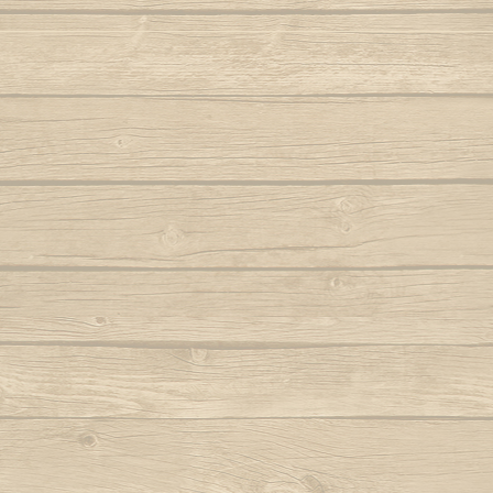
Folha seca
Vem j
Autor : Mestre 
Hoje eu tava pensando em casa
Autor : Professor Pretinho
Vento
Autor 
Hoje me leva o coração pra Bahia
Autor : Graduado Voador (Capoeira Nagô)
Vou no b
Hoje tem capoeira aiá
Iê meu berimbau
Autor : Instrutor Saracuru (Capoeira Brasil)
La na Bahia côco de dendê
Lembra de Bimba
Autor : Graduado Voador (Capoeira Nago)