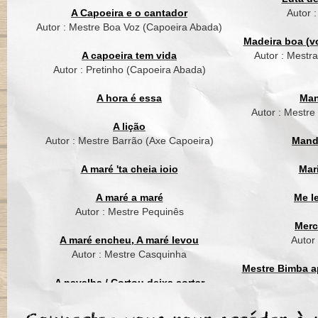
Dende de mare dend
A Capoeira e o cantador
Autor 
Autor : Mestre Boa Voz (Capoeira Abada)
Oh Dende, dende m
Madeira boa (vo
Oh Dende, dende ma
A capoeira tem vida
Autor : Mestr
Autor : Pretinho (Capoeira Abada)
Bahiana prepare o pe
Pescador trosse do m
A hora é essa
Man
Põe tempero na muq
Autor : Mestre
Dendê não pode falta
A lição
Dende de mare dend
Autor : Mestre Barrão (Axe Capoeira)
Mand
Oh Dende, dende m
A maré 'ta cheia ioio
Mar
Oh Dende, dende ma
A maré a maré
Me l
O Totonho de maré
Autor : Mestre Pequinês
Foi um grande jogad
Merc
A onda balança o bar
A maré encheu, A maré levou
Autor
Como o Totonho bala
Autor : Mestre Casquinha
Dende de mare dend
Mestre Bimba ap
A navalha / Cortou deixa cortar
Oh Dende, dende m
Autor : Mestre Suassuna (Grupo Cordão
Mest
Oh Dende, dende ma
de Ouro)