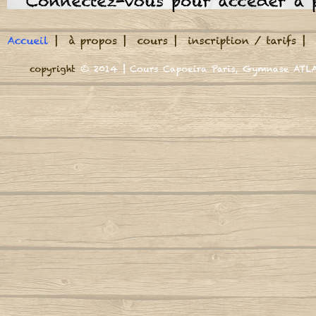
Meu Berimbau
Puxa puxa leva leva
A roda jà começou
Puxa rede do mar
M
Se fo um bom pescad
A volta do mundo, é como a maré
Autor
O peixe não vai faltar,
Dende de mare dend
Adeus adeus (Boa viagem)
M
Autor : Mestre Marrom
Autor : CM Casq
Oh Dende, dende m
Cord
Oh Dende, dende ma
Africa se uniu
Mund
É noite de lua cheia
Agora Sim Que Mataram O Meu Besouro
Autor : Mestre
Pescador volta do ma
Autor : Mestre Jogo De Dentro
Vai ter festa na aldeia
N
Capoeira vai jogar,
Aidé, negra africana
Dende de mare dend
Autor : Professor Marquinho Coreba
Nega n
(Capoeira Gerais)
Autor : Mestre
Oh Dende, dende m
Oh Dende, dende ma
Além-mar
Nego n
Autor : Mestre S
Amor
Autor : Graduado Voador (Capoeira Nagô)
N
Autor : 