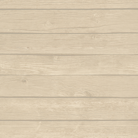
Samba lê 
Dendê
São b
Dende mare
São bento
Dona Maria como vai você
Saudade d
E caminhador
Autor : Boa 
Autor : Mestre Ramos (Senzala)
Saudad
E da nossa cor
Autor : Mestre 
E e e Viola
Se eu 
Autor : Mestre Kim
Mestre Vagalu
E hoje tem capoeira
Sentiment
Autor : Mestre Camisa (Abada)
Ser Capoe
E la la eh la eh la
Autor : Mestre Esquilo
E marinheiro