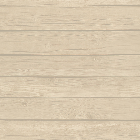
Autor : Fala Mansa (Capoeira Abada)
S
Eh Bahia
Autor : Mestre
Autor : Mestre Boneco Canta
Sinto 
Ela e linda a Capoeira
Autor : Mestr
Autor : Mestre Capu
Ela te chama (Capoeira vem)
Sou Capoei
Autor : Contra-Mestre Chicão
Sou
Eu acabei de chegar trazendo dendê
Sou movi
Eu quero voltar
Autor : Mestre 
Autor : Faisca (Grupo Candeias)
Tin tin
Eu vou tambem, eu vou pro mar
Autor : Lagarto (Grupo Camangula)
Tris
Autor : 
Familia de ouro
Autor : Mestre Chicote (Cordão de Ouro
Va
Paris)
Autor