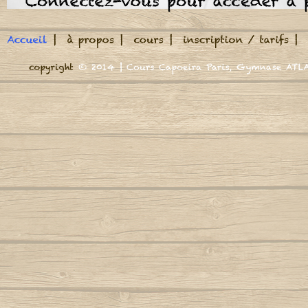
Meu Berimbau
E na alegria do tomb
A roda jà começou
M
Nego caiu na alegri
A volta do mundo, é como a maré
Autor
E na alegria do tom
E na alegria do tom
Adeus adeus (Boa viagem)
M
Autor : Mestre Marrom
Autor : CM Casq
Tombo da ladeira
Cord
Banda de capoeira
Africa se uniu
Mund
Meia lua e rastiera
Agora Sim Que Mataram O Meu Besouro
Autor : Mestre
Banda de capoeira
Autor : Mestre Jogo De Dentro
N
Ohla o au a bananeir
Aidé, negra africana
Banda de capoeira
Autor : Professor Marquinho Coreba
Nega n
(Capoeira Gerais)
Autor : Mestre
A cabecada ligeira
Banda de capoeira
Além-mar
Nego n
Autor : Mestre S
A regional mandingue
Amor
Banda de capoeira
Autor : Graduado Voador (Capoeira Nagô)
N
Autor : 