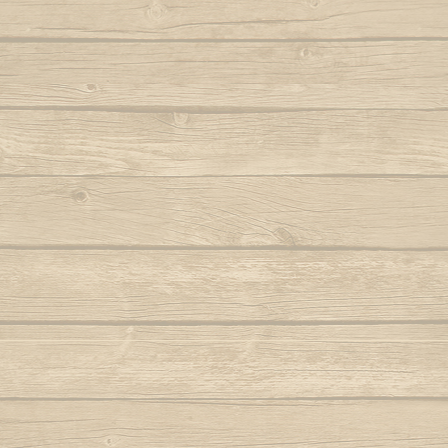
Autor : Formado Cigano
Quando eu
Regardes le "aù" et l
Auteur : Mestr
Technique de capoe
Capoeira de Angola
Autor : Mestre Charm
Le léger coup de tête
Quando meu mes
Technique de capoe
Capoeira de verdade
Autor : Professor Fanho (Capoeira Brasil)
Que pr
La régionale habile, 
Marq
Technique de capoe
Capoeira é Beleza
Autor : Mestre Matias
Quem nunc
Autor : 
Capoeirando
Autor : Mestre Espirrinho
Quem 
Autor :
Catarina, meu amor
Autor : Mestre Mão Branca
Rainha do 
Autor : Profe
Cor de misterio
(Cap
Autor : Mestre Mão Branca (Capoeira
Gerais)
Ro
Cordão de ouro é Besouro Manganga
Roda
Autor : Mestre Mão Branca