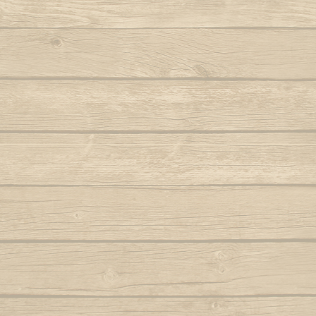
Aqui na minha casa
Noit
Armas brancas (Tiririca e Tucum e
Navalha)
O 
Autor : Macaco Preto (Abada)
Autor 
Aruandê (zumbi foi guerreiro)
O mol
Le pied est passé
Autor : Mestre 
Et le gamin n'a pas v
Bahia de outrora
Autor : Mestre Mão Branca (Capoeira
O negro, can
Le pied est passé
Gerais)
Autor : Cobra 
Et le gamin n'a pas 
Balança o corpo sinha
O pé passou 
C'est ça la capoeira
C'est Capoeira Brasil
Balança que pesa ouro
O que 
Autor : Mestre Pernalonga
C'est ça la capoeira
O som
C'est Capoeira Brasi
Beriba e pau, e pau
Autor 
C'est Capoeira Brasil
Berimbau chamou você
O valo
C'est Capoeira Brasil
Autor : Instrutor Morcego (Capoeira
Autor :
Luanda)
C'est Capoeira Brasi
Oi sim sim 