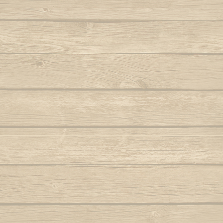
C'est Capoeira Brasi
Berimbau de Bimba
Autor : Mestre Elias
Ola ola é
------------------------------
Berimbau falou
Para
Autor : Graduado Voador (Capoeira Nagô)
Joyeu
Cabra Valente est do
Est doué en capoeira
Berimbau mandou se benzer
P
Est doué en capoeira
Autor : Boa Voz (Abada)
Autor : C
Refrain
Berimbau tocou
P
Autor : 
Le mec a chuté avec l
Cade meu espinho de laranjeira
Avec le sourire
Autor : Profesor Pretinho (Abada)
Po
Avec le sourire
Autor : Mestre 
Camafeu (Samba no mar)
Refrain
Pra jogar aq
Capineiro de ioiô
Música: Contra-
Tombé de la pente
Mest
Technique de capoe
Capoeira a mais bela é você
Autor : Mestre Torneiro Cantando
"Meia lua" et "rasteira
Aut
Technique de capoe
Capoeira da Africa