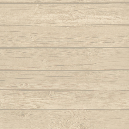
Folha seca
Vem j
Autor : Mestre 
Hoje eu tava pensando em casa
Autor : Professor Pretinho
Vento
Autor 
Hoje me leva o coração pra Bahia
Autor : Graduado Voador (Capoeira Nagô)
Vou no b
Hoje tem capoeira aiá
Iê meu berimbau
Autor : Instrutor Saracuru (Capoeira Brasil)
La na Bahia côco de dendê
Lembra de Bimba
Autor : Graduado Voador (Capoeira Nago)