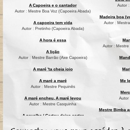
A Capoeira e o cantador
Autor 
Isso aqui é capoeira
Autor : Mestre Boa Voz (Capoeira Abada)
É Capoeira Brasil
Madeira boa (vo
A capoeira tem vida
Autor : Mestr
É Capoeira Brasil
Autor : Pretinho (Capoeira Abada)
É Capoeira Brasil
A hora é essa
Man
É Capoeira Brasil
Autor : Mestre
É Capoeira Brasil
A lição
Autor : Mestre Barrão (Axe Capoeira)
Mand
------------------------------
A maré 'ta cheia ioio
Mar
Cabra valente é bam
A maré a maré
Me l
E bamba na capoeira
Autor : Mestre Pequinês
E bamba na capoeira
Merc
A maré encheu, A maré levou
Autor
Cabra valente é ba
Autor : Mestre Casquinha
E bamba na capoeir
Mestre Bimba ap
E bamba na capoeir
A navalha / Cortou deixa cortar
Autor : Mestre Suassuna (Grupo Cordão
Mest
Nego caiu na alegria
de Ouro)
E na alegria do tomb