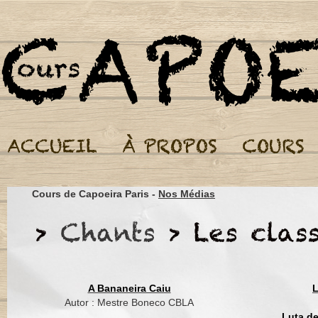
Cours de Capoeira Par
Cours de Capoeira Paris -
Nos Médias
O pé passou
E o moleque nao viu
O pé passou
E o moleque nao vi
A Bananeira Caiu
L
Isso aqui é capoeira
Autor : Mestre Boneco CBLA
É Capoeira Brasil
Luta d