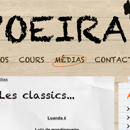
Cours de Capoeira Paris - Nos Médias
dias
Aruanda aruandé, aruanda
Aruanda aruandé, aruanda
Negro trabalhava
Pela dor da escravidão
Luanda é
Hoje o negro é forte
Feito de imaginação
Luta de mandingueiro