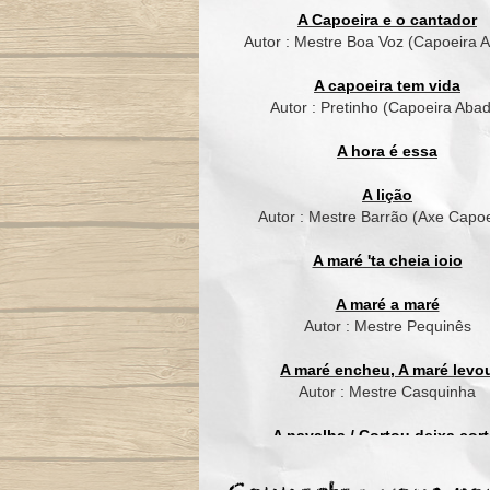
A Capoeira e o cantador
Autor : Mestre Boa Voz (Capoeira 
A capoeira tem vida
Autor : Pretinho (Capoeira Aba
A hora é essa
A lição
Autor : Mestre Barrão (Axe Capoe
A maré 'ta cheia ioio
A maré a maré
Autor : Mestre Pequinês
A maré encheu, A maré levo
Autor : Mestre Casquinha
A navalha / Cortou deixa cort
Autor : Mestre Suassuna (Grupo C
de Ouro)