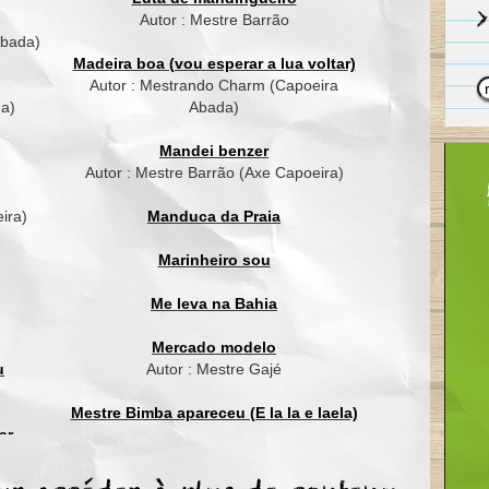
Autor : Mestre Barrão
Aruanda aruandé, aruanda
Abada)
Aruanda aruandé, aruanda
Madeira boa (vou esperar a lua voltar)
Autor : Mestrando Charm (Capoeira
Zumbi foi guerreiro
da)
Abada)
Grande lider brasileiro
Hoje é o cabeça
Mandei benzer
Dos grandes Mestres ligeiros
Autor : Mestre Barrão (Axe Capoeira)
Aruanda aruandé, aruanda
ira)
Manduca da Praia
Aruanda aruandé, aruanda
Marinheiro sou
Me leva na Bahia
Mercado modelo
u
Autor : Mestre Gajé
Mestre Bimba apareceu (E la la e laela)
ar
ordão
Mestre Waldemar