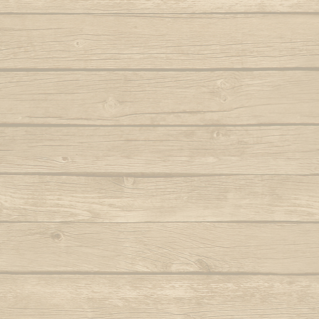
Autor : Fala Mansa (Capoeira Abada)
S
Eh Bahia
Autor : Mestre
Autor : Mestre Boneco Canta
Sinto 
Ela e linda a Capoeira
Autor : Mestr
Autor : Mestre Capu
Ela te chama (Capoeira vem)
Sou Capoei
Autor : Contra-Mestre Chicão
Sou
Eu acabei de chegar trazendo dendê
Sou movi
Eu quero voltar
Autor : Mestre 
Autor : Faisca (Grupo Candeias)
Tin tin
Eu vou tambem, eu vou pro mar
Autor : Lagarto (Grupo Camangula)
Tris
Autor : 
Familia de ouro
Autor : Mestre Chicote (Cordão de Ouro
Va
Paris)
Autor