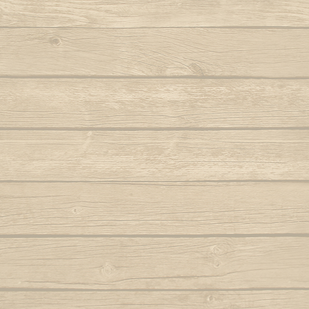
Aqui na minha casa
Noit
Armas brancas (Tiririca e Tucum e
Navalha)
O 
Autor : Macaco Preto (Abada)
Autor 
Aruandê (zumbi foi guerreiro)
O mol
Autor : Mestre 
Bahia de outrora
Autor : Mestre Mão Branca (Capoeira
O negro, can
Gerais)
Autor : Cobra 
Balança o corpo sinha
O pé passou 
Balança que pesa ouro
O que 
Autor : Mestre Pernalonga
O som
Beriba e pau, e pau
Autor 
Berimbau chamou você
O valo
Autor : Instrutor Morcego (Capoeira
Autor :
Luanda)
Oi sim sim 