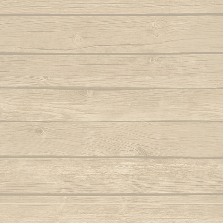
Samba lê 
Dendê
São b
Dende mare
São bento
Dona Maria como vai você
Saudade d
E caminhador
Autor : Boa 
Autor : Mestre Ramos (Senzala)
Saudad
E da nossa cor
Autor : Mestre 
E e e Viola
Se eu 
Autor : Mestre Kim
Mestre Vagalu
E hoje tem capoeira
Sentiment
Autor : Mestre Camisa (Abada)
Ser Capoe
E la la eh la eh la
Autor : Mestre Esquilo
E marinheiro