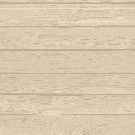
Folha seca
Vem j
Autor : Mestre 
Hoje eu tava pensando em casa
Autor : Professor Pretinho
Vento
Autor 
Hoje me leva o coração pra Bahia
Autor : Graduado Voador (Capoeira Nagô)
Vou no b
Hoje tem capoeira aiá
Iê meu berimbau
Autor : Instrutor Saracuru (Capoeira Brasil)
La na Bahia côco de dendê
Lembra de Bimba
Autor : Graduado Voador (Capoeira Nago)