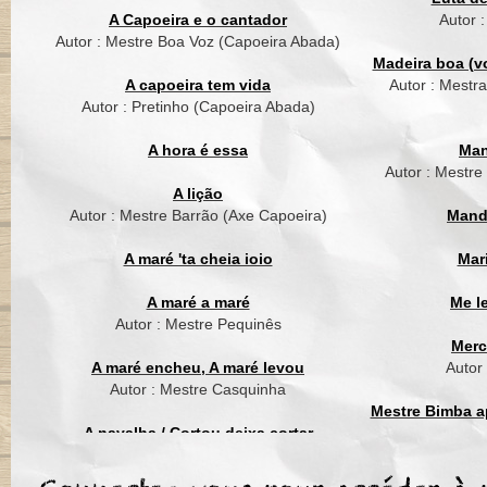
Todos tem o seu lug
A Capoeira e o cantador
Autor 
Autor : Mestre Boa Voz (Capoeira Abada)
Corpo balança ao ouv
Madeira boa (vo
Na cadencia do jogo 
A capoeira tem vida
Autor : Mestr
Compreendendo a ma
Autor : Pretinho (Capoeira Abada)
lelele, ele so quer va
oh berimbau
A hora é essa
Man
Autor : Mestre
Berimbau tocou,
A lição
Chamando a capoeir
Autor : Mestre Barrão (Axe Capoeira)
Mand
Dizendo que aquele
Hoje ja não tem mai
A maré 'ta cheia ioio
Mar
Todos tem o seu lug
A maré a maré
Me l
Autor : Mestre Pequinês
Merc
A maré encheu, A maré levou
Autor
Autor : Mestre Casquinha
Mestre Bimba ap
A navalha / Cortou deixa cortar
Autor : Mestre Suassuna (Grupo Cordão
Mest
Le berimbau a sonné
de Ouro)
Il appelle le jeu des 