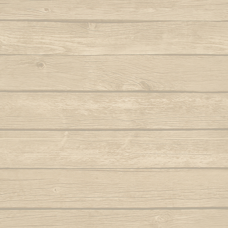
Berimbau de Bimba
Autor : Mestre Elias
Ola ola é
Berimbau falou
Para
Autor : Graduado Voador (Capoeira Nagô)
Joyeu
Berimbau mandou se benzer
P
Autor : Boa Voz (Abada)
Autor : C
Berimbau tocou
P
Autor : 
Cade meu espinho de laranjeira
Autor : Profesor Pretinho (Abada)
Po
Autor : Mestre 
Camafeu (Samba no mar)
Pra jogar aq
Capineiro de ioiô
Música: Contra-
Mest
Capoeira a mais bela é você
Autor : Mestre Torneiro Cantando
Aut
Capoeira da Africa