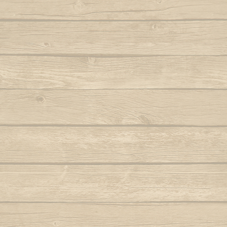
Autor : Formado Cigano
Quando eu
Auteur : Mestr
Capoeira de Angola
Autor : Mestre Charm
Quando meu mes
Capoeira de verdade
Autor : Professor Fanho (Capoeira Brasil)
Que pr
Marq
Capoeira é Beleza
Autor : Mestre Matias
Quem nunc
Autor : 
Capoeirando
Autor : Mestre Espirrinho
Quem 
Autor :
Catarina, meu amor
Autor : Mestre Mão Branca
Rainha do 
Autor : Profe
Cor de misterio
(Cap
Autor : Mestre Mão Branca (Capoeira
Gerais)
Ro
Cordão de ouro é Besouro Manganga
Roda
Autor : Mestre Mão Branca