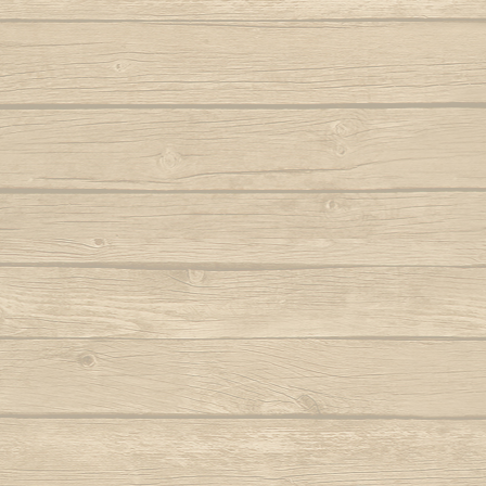
Autor : Fala Mansa (Capoeira Abada)
S
Eh Bahia
Autor : Mestre
Autor : Mestre Boneco Canta
Sinto 
Ela e linda a Capoeira
Autor : Mestr
Autor : Mestre Capu
Ela te chama (Capoeira vem)
Sou Capoei
Autor : Contra-Mestre Chicão
Sou
Eu acabei de chegar trazendo dendê
Sou movi
Eu quero voltar
Autor : Mestre 
Autor : Faisca (Grupo Candeias)
Tin tin
Eu vou tambem, eu vou pro mar
Autor : Lagarto (Grupo Camangula)
Tris
Autor : 
Familia de ouro
Autor : Mestre Chicote (Cordão de Ouro
Va
Paris)
Autor