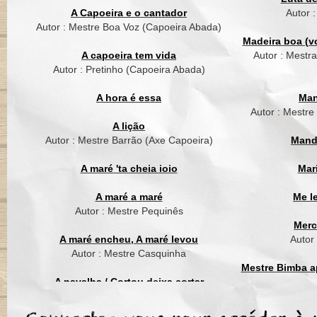
Muitos anos de vida
A Capoeira e o cantador
Autor 
Autor : Mestre Boa Voz (Capoeira Abada)
Madeira boa (vo
A capoeira tem vida
Autor : Mestr
Autor : Pretinho (Capoeira Abada)
A hora é essa
Man
Autor : Mestre
A lição
Autor : Mestre Barrão (Axe Capoeira)
Mand
A maré 'ta cheia ioio
Mar
A maré a maré
Me l
Autor : Mestre Pequinês
Merc
A maré encheu, A maré levou
Autor
Autor : Mestre Casquinha
Mestre Bimba ap
A navalha / Cortou deixa cortar
Autor : Mestre Suassuna (Grupo Cordão
Mest
de Ouro)