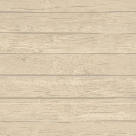
Autor : Formado Cigano
Quando eu
Auteur : Mestr
Capoeira de Angola
Autor : Mestre Charm
Quando meu mes
Capoeira de verdade
Autor : Professor Fanho (Capoeira Brasil)
Que pr
Marq
Capoeira é Beleza
Autor : Mestre Matias
Quem nunc
Autor : 
Capoeirando
Autor : Mestre Espirrinho
Quem 
Autor :
Catarina, meu amor
Autor : Mestre Mão Branca
Rainha do 
Autor : Profe
Cor de misterio
(Cap
Autor : Mestre Mão Branca (Capoeira
Gerais)
Ro
Cordão de ouro é Besouro Manganga
Roda
Autor : Mestre Mão Branca