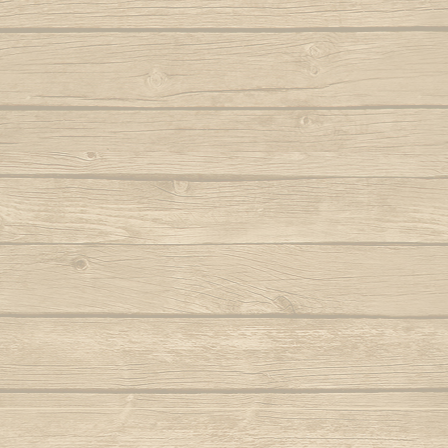
Samba lê 
Dendê
São b
Dende mare
São bento
Dona Maria como vai você
Saudade d
E caminhador
Autor : Boa 
Autor : Mestre Ramos (Senzala)
Saudad
E da nossa cor
Autor : Mestre 
E e e Viola
Se eu 
Autor : Mestre Kim
Mestre Vagalu
E hoje tem capoeira
Sentiment
Autor : Mestre Camisa (Abada)
Ser Capoe
E la la eh la eh la
Autor : Mestre Esquilo
E marinheiro