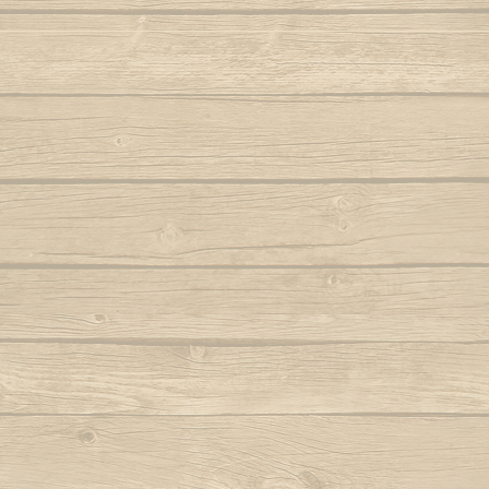
Folha seca
Vem j
Autor : Mestre 
Hoje eu tava pensando em casa
Autor : Professor Pretinho
Vento
Autor 
Hoje me leva o coração pra Bahia
Autor : Graduado Voador (Capoeira Nagô)
Vou no b
Hoje tem capoeira aiá
Iê meu berimbau
Autor : Instrutor Saracuru (Capoeira Brasil)
La na Bahia côco de dendê
Lembra de Bimba
Autor : Graduado Voador (Capoeira Nago)