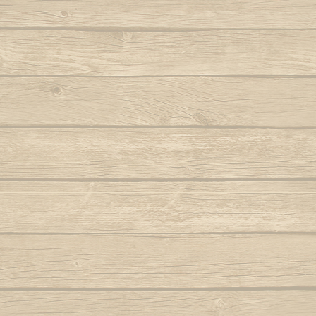
Berimbau de Bimba
Autor : Mestre Elias
Ola ola é
Berimbau falou
Para
Autor : Graduado Voador (Capoeira Nagô)
Joyeu
Berimbau mandou se benzer
P
Autor : Boa Voz (Abada)
Autor : C
Berimbau tocou
P
Autor : 
Cade meu espinho de laranjeira
Autor : Profesor Pretinho (Abada)
Po
Autor : Mestre 
Camafeu (Samba no mar)
Pra jogar aq
Capineiro de ioiô
Música: Contra-
Mest
Capoeira a mais bela é você
Autor : Mestre Torneiro Cantando
Aut
Capoeira da Africa