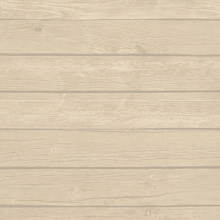
Aqui na minha casa
Noit
Armas brancas (Tiririca e Tucum e
Navalha)
O 
Autor : Macaco Preto (Abada)
Autor 
Aruandê (zumbi foi guerreiro)
O mol
Autor : Mestre 
Bahia de outrora
Autor : Mestre Mão Branca (Capoeira
O negro, can
Gerais)
Autor : Cobra 
Balança o corpo sinha
O pé passou 
Balança que pesa ouro
O que 
Autor : Mestre Pernalonga
O som
Beriba e pau, e pau
Autor 
Berimbau chamou você
O valo
Autor : Instrutor Morcego (Capoeira
Autor :
Luanda)
Oi sim sim 