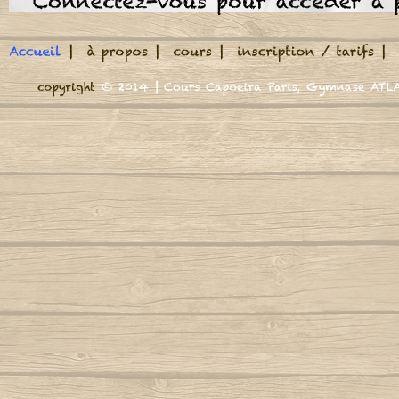
Meu Berimbau
A roda jà começou
M
A volta do mundo, é como a maré
Autor
Adeus adeus (Boa viagem)
M
Autor : Mestre Marrom
Autor : CM Casq
Cord
Africa se uniu
Mund
Agora Sim Que Mataram O Meu Besouro
Autor : Mestre
Autor : Mestre Jogo De Dentro
N
Aidé, negra africana
Autor : Professor Marquinho Coreba
Nega n
(Capoeira Gerais)
Autor : Mestre
Além-mar
Nego n
Autor : Mestre S
Amor
Autor : Graduado Voador (Capoeira Nagô)
N
Autor : 