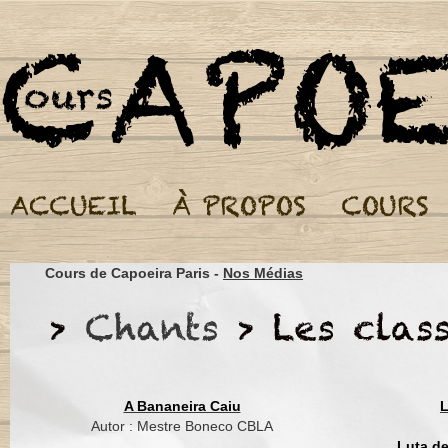
Cours de Capoeira Par
Joyeux anniversaire
Cours de Capoeira Paris -
Nos Médias
Parabéns pra você
Nesta data querida
Muitas felicidades
Muitos anos de vida
Parabéns pra você
A Bananeira Caiu
L
Nesta data querida
Autor : Mestre Boneco CBLA
Muitas felicidades
Luta d