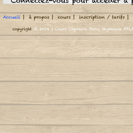
Meu Berimbau
Coro
A roda jà começou
M
Eu comecei por brinc
A volta do mundo, é como a maré
Autor
comecei sem emoção
mais depois a capoei
Adeus adeus (Boa viagem)
M
conquistou meu cora
Autor : Mestre Marrom
Autor : CM Casq
Cord
Coro
Africa se uniu
Mund
Eu escolhi a capoeira
Agora Sim Que Mataram O Meu Besouro
Autor : Mestre
porque ela me escolh
Autor : Mestre Jogo De Dentro
Olhei pra ela ela sorr
N
e naquele instante m
Aidé, negra africana
Autor : Professor Marquinho Coreba
Nega n
(Capoeira Gerais)
Autor : Mestre
Além-mar
Nego n
Autor : Mestre S
Amor
Autor : Graduado Voador (Capoeira Nagô)
N
Autor : 
Je suis ému par la ca