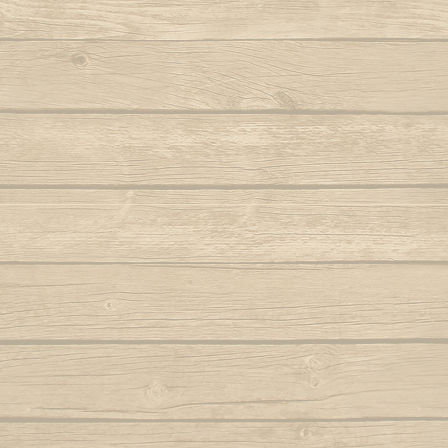
Aqui na minha casa
Je suis ému par le b
Noit
Armas brancas (Tiririca e Tucum e
Je suis ému par la 
Navalha)
O 
Je suis ému par le 
Autor : Macaco Preto (Abada)
Autor 
Dans la litanie de l'A
Aruandê (zumbi foi guerreiro)
O mol
Dans la quadra de la
Autor : Mestre 
Dans le balancer d'un
Bahia de outrora
Dans le son du Beri
Autor : Mestre Mão Branca (Capoeira
O negro, can
Gerais)
Autor : Cobra 
Refrain
Balança o corpo sinha
O pé passou 
Le monde s'amenuis
Quand la ronde com
Balança que pesa ouro
O que 
J'exprime mes sentim
Autor : Mestre Pernalonga
Je laisse mon corps p
O som
Beriba e pau, e pau
Autor 
Refrain
Berimbau chamou você
O valo
Elle est mon étoile po
Autor : Instrutor Morcego (Capoeira
Autor :
C'est elle qui vient 
Luanda)
Je prie Dieu et je le 
Oi sim sim 