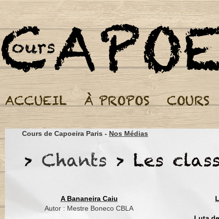
Cours de Capoeira Par
Cours de Capoeira Paris -
Nos Médias
Autor : Mestre Pequin
Eu sou movido pela c
Eu sou movido pelo 
Na ladainha de Angol
A Bananeira Caiu
L
na quadra da regional
Autor : Mestre Boneco CBLA
no gingar de um capo
Luta d