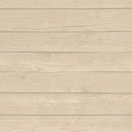
Samba lê 
Dendê
São b
Dende mare
São bento
Dona Maria como vai você
Saudade d
E caminhador
Autor : Boa 
Autor : Mestre Ramos (Senzala)
Saudad
E da nossa cor
Autor : Mestre 
E e e Viola
Se eu 
Autor : Mestre Kim
Mestre Vagalu
E hoje tem capoeira
Sentiment
Autor : Mestre Camisa (Abada)
Ser Capoe
E la la eh la eh la
Autor : Mestre Esquilo
E marinheiro