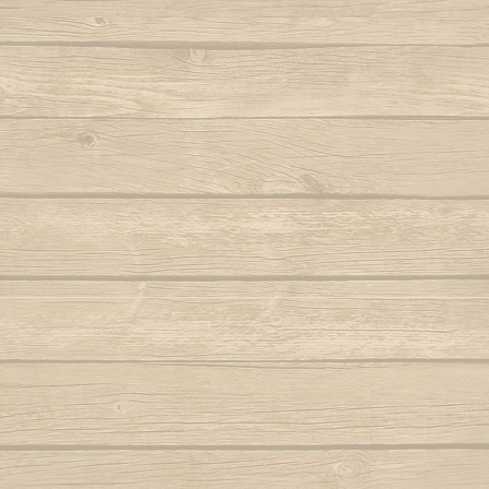
De l'avoir découverte
Berimbau de Bimba
Autor : Mestre Elias
Ola ola é
Refrain
Berimbau falou
Para
Elle est ma vie
Autor : Graduado Voador (Capoeira Nagô)
Joyeu
C'est elle qui me port
Elle est mon énergie
Berimbau mandou se benzer
P
Et pour cela je l'em
Autor : Boa Voz (Abada)
Autor : C
Refrain
Berimbau tocou
P
Autor : 
J'ai commencé par 
Cade meu espinho de laranjeira
J'ai commencé sans 
Autor : Profesor Pretinho (Abada)
Po
Mais depuis la capoe
Autor : Mestre 
A conquit mon coeur
Camafeu (Samba no mar)
Pra jogar aq
Refrain
Capineiro de ioiô
Música: Contra-
Mest
J'ai choisi la capoeira
Capoeira a mais bela é você
Parce qu'elle m'a cho
Autor : Mestre Torneiro Cantando
Je l'ai regardé, elle a
Aut
Et c'est là qu'elle m'a
Capoeira da Africa