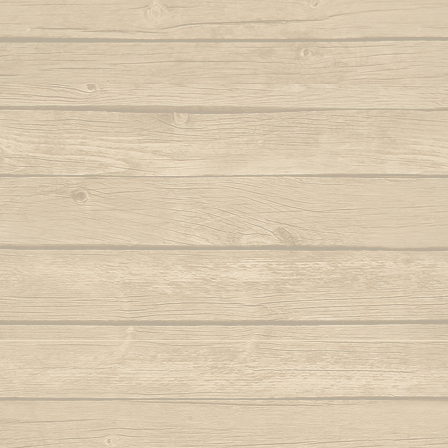
Autor : Formado Cigano
Quando eu
Refrain
Auteur : Mestr
Capoeira de Angola
Autor : Mestre Charm
Quando meu mes
Capoeira de verdade
Autor : Professor Fanho (Capoeira Brasil)
Que pr
Marq
Capoeira é Beleza
Autor : Mestre Matias
Quem nunc
Autor : 
Capoeirando
Autor : Mestre Espirrinho
Quem 
Autor :
Catarina, meu amor
Autor : Mestre Mão Branca
Rainha do 
Autor : Profe
Cor de misterio
(Cap
Autor : Mestre Mão Branca (Capoeira
Gerais)
Ro
Cordão de ouro é Besouro Manganga
Roda
Autor : Mestre Mão Branca