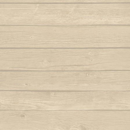
Folha seca
Vem j
Autor : Mestre 
Hoje eu tava pensando em casa
Autor : Professor Pretinho
Vento
Autor 
Hoje me leva o coração pra Bahia
Autor : Graduado Voador (Capoeira Nagô)
Vou no b
Hoje tem capoeira aiá
Iê meu berimbau
Autor : Instrutor Saracuru (Capoeira Brasil)
La na Bahia côco de dendê
Lembra de Bimba
Autor : Graduado Voador (Capoeira Nago)