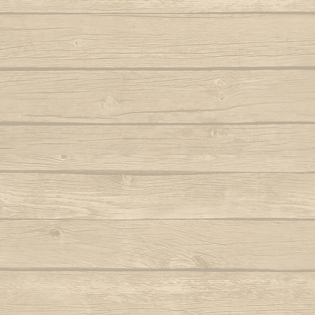
Autor : Fala Mansa (Capoeira Abada)
S
Eh Bahia
Autor : Mestre
Autor : Mestre Boneco Canta
Sinto 
Ela e linda a Capoeira
Autor : Mestr
Autor : Mestre Capu
Ela te chama (Capoeira vem)
Sou Capoei
Autor : Contra-Mestre Chicão
Sou
Eu acabei de chegar trazendo dendê
Sou movi
Eu quero voltar
Autor : Mestre 
Autor : Faisca (Grupo Candeias)
Tin tin
Eu vou tambem, eu vou pro mar
Autor : Lagarto (Grupo Camangula)
Tris
Autor : 
Familia de ouro
Autor : Mestre Chicote (Cordão de Ouro
Va
Paris)
Autor