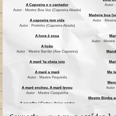
Hoje meu Mestre nao 
A Capoeira e o cantador
Autor 
Até quem não é de fal
Autor : Mestre Boa Voz (Capoeira Abada)
Hoje nem Bimba nem
Madeira boa (vo
Dêu por a bença em 
A capoeira tem vida
Autor : Mestr
Autor : Pretinho (Capoeira Abada)
Le le le le le le
Le le le le le o
A hora é essa
Man
Le le le le le le
Autor : Mestre
Le le le le le o
A lição
Autor : Mestre Barrão (Axe Capoeira)
Mand
Hoje agachado ao pé
Confesso que eu não 
A maré 'ta cheia ioio
Mar
Hoje a comunidade es
Sentindo a falta de A
A maré a maré
Me l
Autor : Mestre Pequinês
Le le le le le le
Merc
Le le le le le o
A maré encheu, A maré levou
Autor
Le le le le le le
Autor : Mestre Casquinha
Le le le le le o
Mestre Bimba ap
A navalha / Cortou deixa cortar
Autor : Mestre Suassuna (Grupo Cordão
Mest
de Ouro)