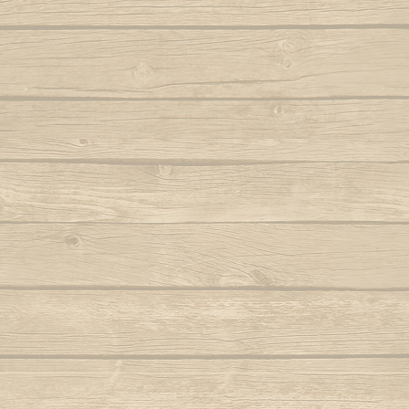
Samba lê 
Dendê
São b
Dende mare
São bento
Dona Maria como vai você
Saudade d
E caminhador
Autor : Boa 
Autor : Mestre Ramos (Senzala)
Saudad
E da nossa cor
Autor : Mestre 
E e e Viola
Se eu 
Autor : Mestre Kim
Mestre Vagalu
E hoje tem capoeira
Sentiment
Autor : Mestre Camisa (Abada)
Ser Capoe
E la la eh la eh la
Autor : Mestre Esquilo
E marinheiro