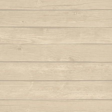
Autor : Formado Cigano
Quando eu
Auteur : Mestr
Capoeira de Angola
Autor : Mestre Charm
Quando meu mes
Capoeira de verdade
Autor : Professor Fanho (Capoeira Brasil)
Que pr
Marq
Capoeira é Beleza
Autor : Mestre Matias
Quem nunc
Autor : 
Capoeirando
Autor : Mestre Espirrinho
Quem 
Autor :
Catarina, meu amor
Autor : Mestre Mão Branca
Rainha do 
Autor : Profe
Cor de misterio
(Cap
Autor : Mestre Mão Branca (Capoeira
Gerais)
Ro
Cordão de ouro é Besouro Manganga
Roda
Autor : Mestre Mão Branca