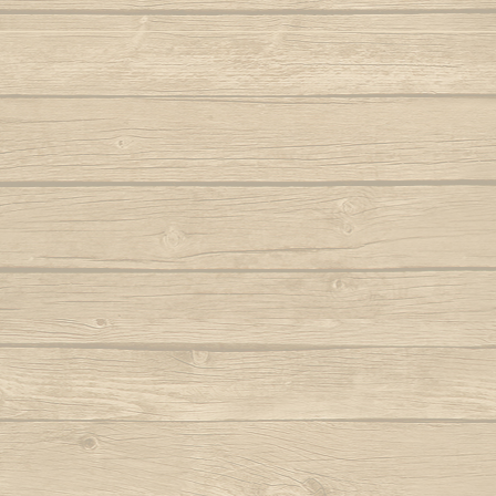
Folha seca
Vem j
Autor : Mestre 
Hoje eu tava pensando em casa
Autor : Professor Pretinho
Vento
Autor 
Hoje me leva o coração pra Bahia
Autor : Graduado Voador (Capoeira Nagô)
Vou no b
Hoje tem capoeira aiá
Iê meu berimbau
Autor : Instrutor Saracuru (Capoeira Brasil)
La na Bahia côco de dendê
Lembra de Bimba
Autor : Graduado Voador (Capoeira Nago)