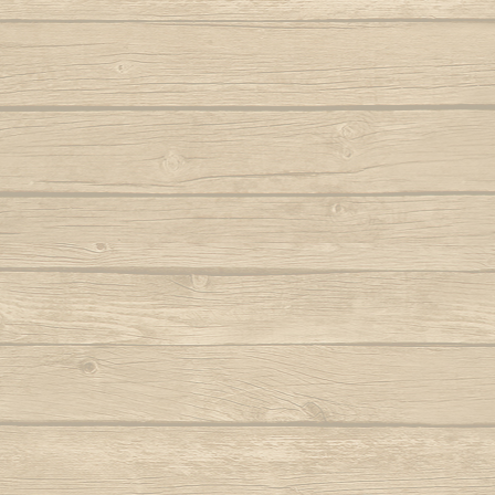
Autor : Fala Mansa (Capoeira Abada)
S
Eh Bahia
Autor : Mestre
Autor : Mestre Boneco Canta
Sinto 
Ela e linda a Capoeira
Autor : Mestr
Autor : Mestre Capu
Ela te chama (Capoeira vem)
Sou Capoei
Autor : Contra-Mestre Chicão
Sou
Eu acabei de chegar trazendo dendê
Sou movi
Eu quero voltar
Autor : Mestre 
Autor : Faisca (Grupo Candeias)
Tin tin
Eu vou tambem, eu vou pro mar
Autor : Lagarto (Grupo Camangula)
Tris
Autor : 
Familia de ouro
Autor : Mestre Chicote (Cordão de Ouro
Va
Paris)
Autor