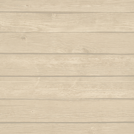
Berimbau de Bimba
Autor : Mestre Elias
Ola ola é
Berimbau falou
Para
Autor : Graduado Voador (Capoeira Nagô)
Joyeu
Berimbau mandou se benzer
P
Autor : Boa Voz (Abada)
Autor : C
Berimbau tocou
P
Autor : 
Cade meu espinho de laranjeira
Autor : Profesor Pretinho (Abada)
Po
Autor : Mestre 
Camafeu (Samba no mar)
Pra jogar aq
Capineiro de ioiô
Música: Contra-
Mest
Capoeira a mais bela é você
Autor : Mestre Torneiro Cantando
Aut
Capoeira da Africa